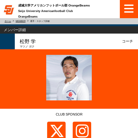
成城大学アメリカンフットボール部 OrangeBeams
Seijo University Americanfootball Club
OrangeBeams
ホーム
MEMBER
選手・スタッフ詳細
メンバー詳細
松野 学
コーチ
マツノ ガク
CLUB SPONSOR