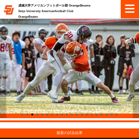
成城大学アメリカンフットボール部 OrangeBeams
Seijo University Americanfootball Club
OrangeBeams
<
>
最新の試合結果