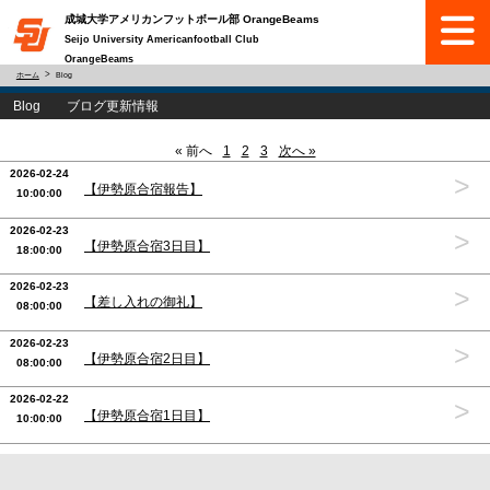
成城大学アメリカンフットボール部 OrangeBeams
Seijo University Americanfootball Club
OrangeBeams
ホーム
Blog
Blog ブログ更新情報
« 前へ
1
2
3
次へ »
2026-02-24
>
【伊勢原合宿報告】
10:00:00
2026-02-23
>
【伊勢原合宿3日目】
18:00:00
2026-02-23
>
【差し入れの御礼】
08:00:00
2026-02-23
>
【伊勢原合宿2日目】
08:00:00
2026-02-22
>
【伊勢原合宿1日目】
10:00:00