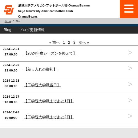
成城大学アメリカンフットボール部 OrangeBeams
Seijo University Americanfootball Club
OrangeBeams
ホーム
Blog
Blog ブログ更新情報
« 前へ
1
2
3
次へ »
2024-12-31
>
【2024年度シーズンを終えて】
17:00:00
2024-12-29
>
【差し入れの御礼】
13:00:00
2024-12-28
>
【工学院大学戦当日】
08:00:00
2024-12-27
>
【工学院大学戦まであと1日】
10:00:00
2024-12-26
>
【工学院大学戦まであと2日】
10:00:00